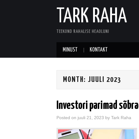
TARK RAHA
TEEKOND RAHALISE HEAOLUNI
MINUST
KONTAKT
MONTH:
JUULI 2023
Investori parimad sõbrad
Posted on
juuli 21, 2023
by
Tark Raha