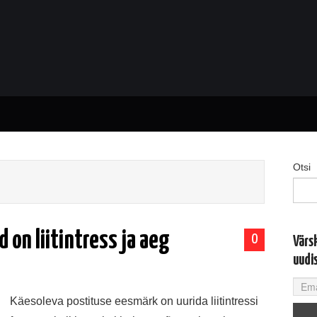
Otsi
 on liitintress ja aeg
0
Värs
uudi
Käesoleva postituse eesmärk on uurida liitintressi