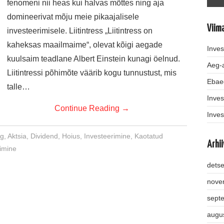
fenomeni nii heas kui halvas mõttes ning aja
domineerivat mõju meie pikaajalisele
Viim
investeerimisele. Liitintress „Liitintress on
kaheksas maailmaime“, olevat kõigi aegade
Inves
kuulsaim teadlane Albert Einstein kunagi öelnud.
Aeg-a
Liitintressi põhimõte väärib kogu tunnustust, mis
Ebae
talle…
Inves
Continue Reading
→
Inves
g
,
Aktsia
,
Dividend
,
Hoius
,
Investeerimine
,
Kaotatud
Arhii
rimine
dets
nove
sept
augu