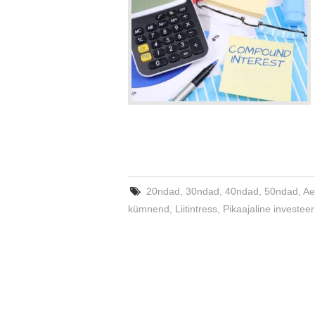
20ndad
,
30ndad
,
40ndad
,
50ndad
,
Ae
kümnend
,
Liitintress
,
Pikaajaline investee