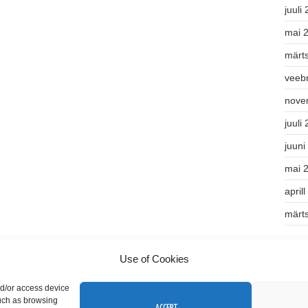
juuli
mai 
märt
veeb
nove
juuli
juuni
mai 
april
märt
Kate
Use of Cookies
Teek
nd/or access device
such as browsing