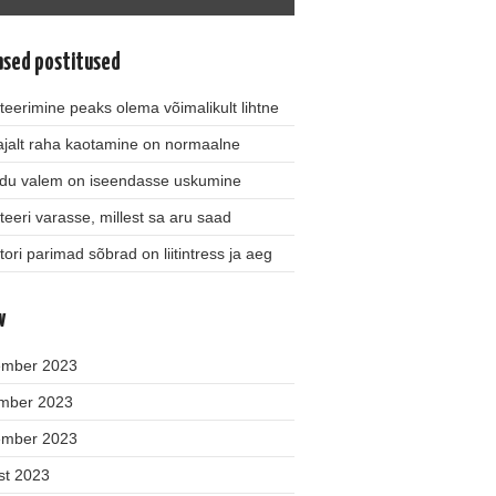
ased postitused
teerimine peaks olema võimalikult lihtne
jalt raha kaotamine on normaalne
du valem on iseendasse uskumine
teeri varasse, millest sa aru saad
tori parimad sõbrad on liitintress ja aeg
v
ember 2023
mber 2023
ember 2023
st 2023