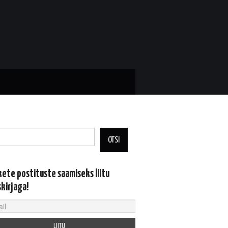
OTSI
kete postituste saamiseks liitu
skirjaga!