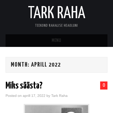
TARK RAHA
TEEKOND RAHALISE HEAOLUNI
MENU
MINUST
MONTH:
APRILL 2022
KONTAKT
Miks säästa?
0
Posted on
aprill 17, 2022
by
Tark Raha