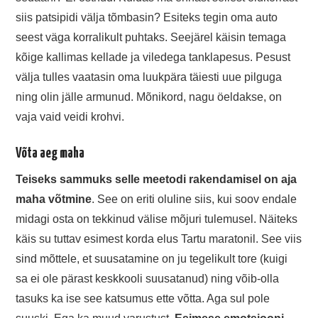
siis patsipidi välja tõmbasin? Esiteks tegin oma auto
seest väga korralikult puhtaks. Seejärel käisin temaga
kõige kallimas kellade ja viledega tanklapesus. Pesust
välja tulles vaatasin oma luukpära täiesti uue pilguga
ning olin jälle armunud. Mõnikord, nagu öeldakse, on
vaja vaid veidi krohvi.
Võta aeg maha
Teiseks sammuks selle meetodi rakendamisel on aja
maha võtmine
. See on eriti oluline siis, kui soov endale
midagi osta on tekkinud välise mõjuri tulemusel. Näiteks
käis su tuttav esimest korda elus Tartu maratonil. See viis
sind mõttele, et suusatamine on ju tegelikult tore (kuigi
sa ei ole pärast keskkooli suusatanud) ning võib-olla
tasuks ka ise see katsumus ette võtta. Aga sul pole