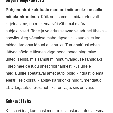
Oh püha subjektiivsust!
Põhjendatud kulutuste meetodi miinuseks on selle
mittekonkreetsus
. Kõik neli sammu, mida eelnevalt
kirjeldasime, on rohkemal või vähemal määral
subjektiivsed. Tahe ja vajadus saavad vajadusel üheks –
sooviks. Aeg võetakse maha täpselt nii kauaks, et ind
midagi ära osta lõpuni ei lahtuks. Turuanalüüsi tehes
jäävad sõelale üksnes väga head tooted ning mitte
ühtegi sellist, mis samuti miinimumvajaduse rahuldaks.
Tuleb meelde lugu ühest riigihankest, kus ühele
haiglajuhile soetataval ametiautol pidid kindlasti olema
elektriliselt kokku klapitav kärukonks ning tumendatud
LED-tagatuled. Sest noh, kui on vaja, siis on vaja.
Kokkuvõtteks
Kui sa ei tea, kummast meetodist alustada, alusta esmalt