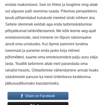
endale maksmisest. See on lihtne ja loogiline ning aitab
sul alguses palli veerema saada. Pikemas perspektiivis
tasub põhjendatud kulutuste meetod siiski rohkem ära.
Sellele üleminek eeldab aga enda tarbimiskäitumise
põhjalikumat lahtimõtestamist. Me kõik teeme aeg-ajalt
emotsioonioste, sest inimene on lõpuni ratsionaalne
ainult oma unistustes. Kui õpime paremini tundma
iseennast ja paneme enda jaoks kirja mõned
põhimõtted, saame oma emotsioonidest palju auru välja
lasta. Teadlik tarbimine aitab meil parandada oma
rahalist heaolu. Ületarbimise vähendamine annab lisaks
säästmisele panuse ka meid ümbritseva keskkonna
jätkusuutlikumaks kasutamiseks.
Share on Facebook