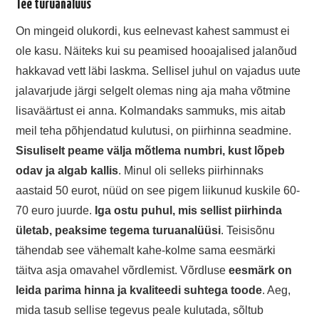
Tee turuanalüüs
On mingeid olukordi, kus eelnevast kahest sammust ei
ole kasu. Näiteks kui su peamised hooajalised jalanõud
hakkavad vett läbi laskma. Sellisel juhul on vajadus uute
jalavarjude järgi selgelt olemas ning aja maha võtmine
lisaväärtust ei anna. Kolmandaks sammuks, mis aitab
meil teha põhjendatud kulutusi, on piirhinna seadmine.
Sisuliselt peame välja mõtlema numbri, kust lõpeb
odav ja algab kallis
. Minul oli selleks piirhinnaks
aastaid 50 eurot, nüüd on see pigem liikunud kuskile 60-
70 euro juurde.
Iga ostu puhul, mis sellist piirhinda
ületab, peaksime tegema turuanalüüsi
. Teisisõnu
tähendab see vähemalt kahe-kolme sama eesmärki
täitva asja omavahel võrdlemist. Võrdluse
eesmärk on
leida parima hinna ja kvaliteedi suhtega toode
. Aeg,
mida tasub sellise tegevus peale kulutada, sõltub