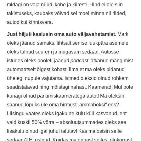
midagi on vaja nüüd, kohe ja kiiresti. Hind ei ole siin
takistuseks, kaubaks võivad sel moel minna nii riided,
autod kui kinnisvara.
Just hiljuti kaalusin oma auto väljavahetamist
. Mark
oleks jäänud samaks, lihtsalt senise luukpära asemele
oleks tulnud suurem ja mugavam sedaan. Autosse
istudes oleks pooleli jäänud
podcast
jätkanud mängimist
automaatselt õigest kohast, ilma et ma oleks pidanud
ühelegi nupule vajutama. Istmed oleksid olnud rohkem
seadistatavad ning mõistagi nahast. Kaamerad! Mul pole
kunagi olnud parkimiskaameratega autot! Ma oleksin
saanud lõpuks üle oma hirmust „ämmaboksi“ ees?
Liisingu vaates oleks igakuine kulu küll kasvanud, ent
vaid kuskil 50% võrra – absoluutsummades oleks see
lisakulu olnud igal juhul talutav! Kas ma ostsin selle
sedaani? Ei ostnud. Kuidas ma ennast sellest olukorrast