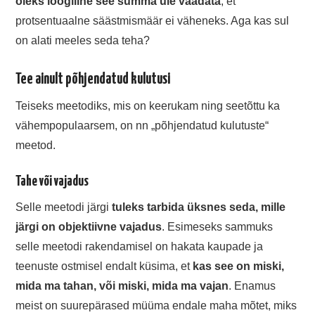
oleks loogiline see summa üle vaadata
, et
protsentuaalne säästmismäär ei väheneks. Aga kas sul
on alati meeles seda teha?
Tee ainult põhjendatud kulutusi
Teiseks meetodiks, mis on keerukam ning seetõttu ka
vähempopulaarsem, on nn „põhjendatud kulutuste“
meetod.
Tahe või vajadus
Selle meetodi järgi
tuleks tarbida üksnes seda, mille
järgi on objektiivne vajadus
. Esimeseks sammuks
selle meetodi rakendamisel on hakata kaupade ja
teenuste ostmisel endalt küsima, et
kas see on miski,
mida ma tahan, või miski, mida ma vajan
. Enamus
meist on suurepärased müüma endale maha mõtet, miks