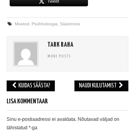
Tweet
Meetod
,
Psühholoogia
,
Säästmine
TARK RAHA
MORE POSTS
Post
KUIDAS SÄÄSTA?
NAUDI KULUTAMIST
navigation
LISA KOMMENTAAR
Sinu e-postiaadressi ei avaldata.
Nõutavad väljad on
tähistatud
*
-ga