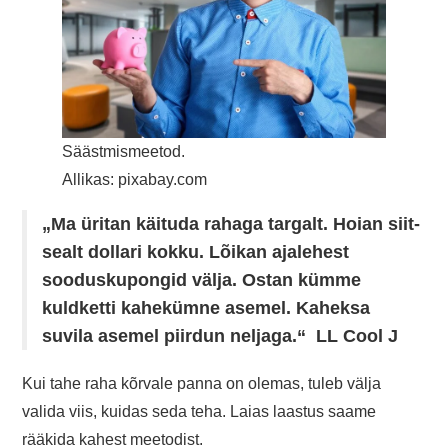
Säästmismeetod.
Allikas: pixabay.com
„Ma üritan käituda rahaga targalt. Hoian siit-
sealt dollari kokku. Lõikan ajalehest
sooduskupongid välja. Ostan kümme
kuldketti kahekümne asemel. Kaheksa
suvila asemel piirdun neljaga.“ LL Cool J
Kui tahe raha kõrvale panna on olemas, tuleb välja
valida viis, kuidas seda teha. Laias laastus saame
rääkida kahest meetodist.