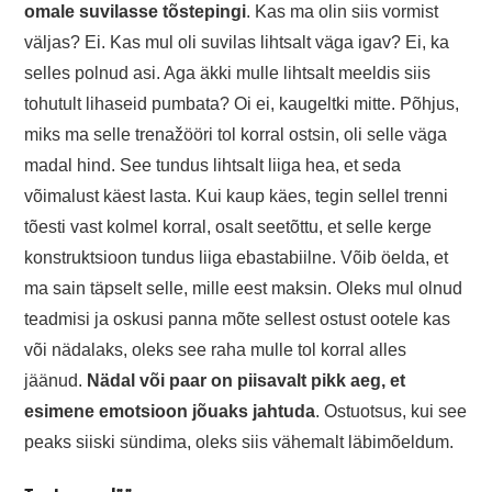
omale suvilasse tõstepingi
. Kas ma olin siis vormist
väljas? Ei. Kas mul oli suvilas lihtsalt väga igav? Ei, ka
selles polnud asi. Aga äkki mulle lihtsalt meeldis siis
tohutult lihaseid pumbata? Oi ei, kaugeltki mitte. Põhjus,
miks ma selle trenažööri tol korral ostsin, oli selle väga
madal hind. See tundus lihtsalt liiga hea, et seda
võimalust käest lasta. Kui kaup käes, tegin sellel trenni
tõesti vast kolmel korral, osalt seetõttu, et selle kerge
konstruktsioon tundus liiga ebastabiilne. Võib öelda, et
ma sain täpselt selle, mille eest maksin. Oleks mul olnud
teadmisi ja oskusi panna mõte sellest ostust ootele kas
või nädalaks, oleks see raha mulle tol korral alles
jäänud.
Nädal või paar on piisavalt pikk aeg, et
esimene emotsioon jõuaks jahtuda
. Ostuotsus, kui see
peaks siiski sündima, oleks siis vähemalt läbimõeldum.