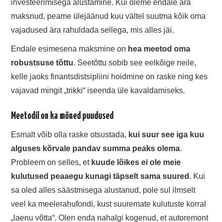
investeerimisega alustamine. Kui oleme endale ära
maksnud, peame ülejäänud kuu vältel suutma kõik oma
vajadused ära rahuldada sellega, mis alles jäi.
Endale esimesena maksmine on
hea meetod oma
robustsuse tõttu
. Seetõttu sobib see eelkõige neile,
kelle jaoks finantsdistsipliini hoidmine on raske ning kes
vajavad mingit „trikki“ iseenda üle kavaldamiseks.
Meetodil on ka mõned puudused
Esmalt võib olla raske otsustada,
kui suur see iga kuu
alguses kõrvale pandav summa peaks olema
.
Probleem on selles, et
kuude lõikes ei ole meie
kulutused peaaegu kunagi täpselt sama suured
. Kui
sa oled alles säästmisega alustanud, pole sul ilmselt
veel ka meelerahufondi, kust suuremate kulutuste korral
„laenu võtta“. Olen enda nahalgi kogenud, et autoremont