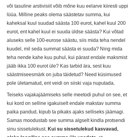
või tasuline arstivisiit võib mõne kuu eelarve kiiresti uppi
lüüa. Milline peaks olema säästetav summa, kui
kaheksal kuul suudad säästa 100 eurot, kahel kuul 200
eurot, ent kahel kuul ei suuda üldse säästa? Kui võtad
aluseks selle 100-eurose säästu, siis mida teha nendel
kuudel, mil seda summat säästa ei suuda? Ning mida
teha nende kahe kuu puhul, kui pärast endale maksmist
jääb ikka 100 eurot üle? Kas tarbid ära, sest kuu
säästmiseesmärk on juba täidetud? Need küsimused
pole ületamatud, ent veidi on siiski vaja nuputada.
Teiseks vajakajäämiseks selle meetodi puhul on see, et
kui kord on selline igakuiselt endale makstav summa
paika pandud, kipub ta pikaks ajaks selliseks jäämagi.
Samas moodustab see summa algselt kindla protsendi
sinu sissetulekust.
Kui su sissetulekud kasvavad,