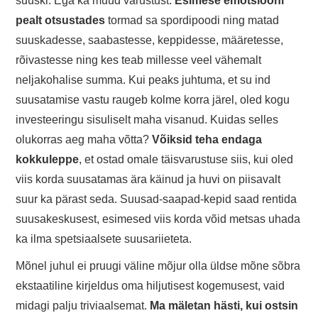
suuski. Ega ka muud varustust.
Esimese emotsiooni
pealt otsustades
tormad sa spordipoodi ning matad
suuskadesse, saabastesse, keppidesse, määretesse,
rõivastesse ning kes teab millesse veel vähemalt
neljakohalise summa. Kui peaks juhtuma, et su ind
suusatamise vastu raugeb kolme korra järel, oled kogu
investeeringu sisuliselt maha visanud. Kuidas selles
olukorras aeg maha võtta?
Võiksid teha endaga
kokkuleppe
, et ostad omale täisvarustuse siis, kui oled
viis korda suusatamas ära käinud ja huvi on piisavalt
suur ka pärast seda. Suusad-saapad-kepid saad rentida
suusakeskusest, esimesed viis korda võid metsas uhada
ka ilma spetsiaalsete suusariieteta.
Mõnel juhul ei pruugi väline mõjur olla üldse mõne sõbra
ekstaatiline kirjeldus oma hiljutisest kogemusest, vaid
midagi palju triviaalsemat.
Ma mäletan hästi, kui ostsin