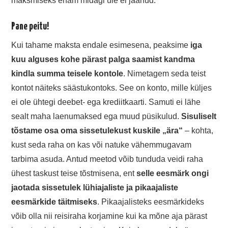
maksmiseks enam midagi üle ei jäänud.
Pane peitu!
Kui tahame maksta endale esimesena, peaksime
iga
kuu alguses kohe pärast palga saamist kandma
kindla summa teisele kontole
. Nimetagem seda teist
kontot näiteks säästukontoks. See on konto, mille küljes
ei ole ühtegi deebet- ega krediitkaarti. Samuti ei lähe
sealt maha laenumaksed ega muud püsikulud.
Sisuliselt
tõstame osa oma sissetulekust kuskile „ära“
– kohta,
kust seda raha on kas või natuke vähemmugavam
tarbima asuda. Antud meetod võib tunduda veidi raha
ühest taskust teise tõstmisena, ent
selle eesmärk ongi
jaotada sissetulek lühiajaliste ja pikaajaliste
eesmärkide täitmiseks
. Pikaajalisteks eesmärkideks
võib olla nii reisiraha korjamine kui ka mõne aja pärast