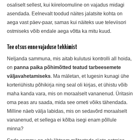
osaliselt sellest, kui kiireloomuline on vajadus midagi
asendada. Eelnevalt toodud näites jalatsite kohta on
aega vast päev-paar, samas kui näiteks uue televiisori
ostmiseks võib endale aega võtta ka mitu kuud.
Tee otsus enne vajaduse tekkimist
Neljanda sammuna, mis aitab kulutusi kontrolli all hoida,
on
panna paika põhimõtted teatud tarbeesemete
väljavahetamiseks
. Ma mäletan, et lugesin kunagi ühe
korteriühistu põhikirja ning seal oli kirjas, et ühistu võib
maha kanda vara, mis on moraalselt vananenud. Üritasin
oma peas aru saada, mida see ometi võiks tähendada.
Milline näeb välja labidas, mis on sedavõrd moraalselt
vananenud, et sellega ei kõlba isegi enam põllule
minna?