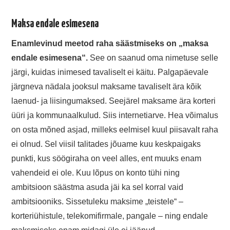
Maksa endale esimesena
Enamlevinud meetod raha säästmiseks on „maksa
endale esimesena“.
See on saanud oma nimetuse selle
järgi, kuidas inimesed tavaliselt ei käitu. Palgapäevale
järgneva nädala jooksul maksame tavaliselt ära kõik
laenud- ja liisingumaksed. Seejärel maksame ära korteri
üüri ja kommunaalkulud. Siis internetiarve. Hea võimalus
on osta mõned asjad, milleks eelmisel kuul piisavalt raha
ei olnud. Sel viisil talitades jõuame kuu keskpaigaks
punkti, kus söögiraha on veel alles, ent muuks enam
vahendeid ei ole. Kuu lõpus on konto tühi ning
ambitsioon säästma asuda jäi ka sel korral vaid
ambitsiooniks. Sissetuleku maksime „teistele“ –
korteriühistule, telekomifirmale, pangale – ning endale