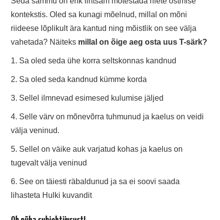
Seda sammu on ehk lihtsam mõtestada riiete ostmise
kontekstis. Oled sa kunagi mõelnud, millal on mõni
riideese lõplikult ära kantud ning mõistlik on see välja
vahetada? Näiteks
millal on õige aeg osta uus T-särk?
1. Sa oled seda ühe korra seltskonnas kandnud
2. Sa oled seda kandnud kümme korda
3. Sellel ilmnevad esimesed kulumise jäljed
4. Selle värv on mõnevõrra tuhmunud ja kaelus on veidi
välja veninud.
5. Sellel on väike auk varjatud kohas ja kaelus on
tugevalt välja veninud
6. See on täiesti räbaldunud ja sa ei soovi saada
lihasteta Hulki kuvandit