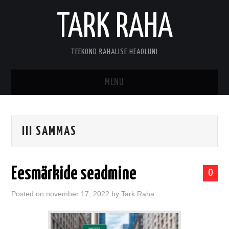
TARK RAHA
TEEKOND RAHALISE HEAOLUNI
MENU
MINUST
III SAMMAS
KONTAKT
Eesmärkide seadmine
0
Posted on
november 17, 2022
by
Tark Raha