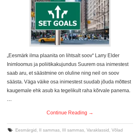
„Eesmärk ilma plaanita on lihtsalt soov“ Larry Elder
Inimloomus ja poliitikakujundus Suurem osa inimestest
saab aru, et säästmine on oluline ning neil on soov
säästa. Väga väike osa inimestest suudab jõuda mõttest
kaugemale ehk asub ka tegelikult raha kõrvale panema.
…
Continue Reading
→
Eesmärgid
,
II sammas
,
III sammas
,
Varaklassid
,
Võlad