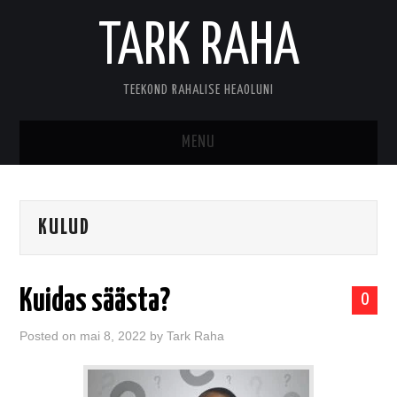
TARK RAHA
TEEKOND RAHALISE HEAOLUNI
MENU
MINUST
KULUD
KONTAKT
Kuidas säästa?
0
Posted on
mai 8, 2022
by
Tark Raha