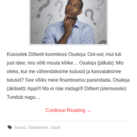
Koosolek Dilberti koomiksis Osaleja: Oot-oot, mul tuli
just idee, mis võib muuta kõike… Osaleja (jätkab): Mis
oleks, kui me vähendaksime kulusid ja kasvataksime
tulusid? See võiks meie finantsseisu parandada. Osaleja
(äkitselt): Appi!!! Ma ei näe midagi!!! Dilbert (ülemusele):
Tundub nagu…
Continue Reading
→
kulud
,
Säästmine
,
tulud