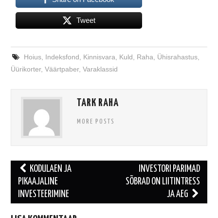
Tweet
Hoius
,
Indeksfond
,
Kinnisvara
,
Kuld
,
Raha
,
Ühisrahastus
,
Üürikorter
,
Väärtpaber
,
Varaklassid
TARK RAHA
MORE POSTS
Post
KODULAEN JA
INVESTORI PARIMAD
navigation
PIKAAJALINE
SÕBRAD ON LIITINTRESS
INVESTEERIMINE
JA AEG