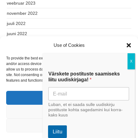
veebruar 2023
november 2022
juuli 2022
juuni 2022
mai 2022
Use of Cookies
aprill 2022
To provide the best experiences, we use technologies like cookies to store
and/or access device information. Consenting to these technologies will
märts 2022
allow us to process data such as browsing behavior or unique IDs on this
Värskete postituste saamiseks
site. Not consenting or withdrawing consent, may adversely affect certain
liitu uudiskirjaga!
*
features and functions.
Kategooriad
Teekond
ACCEPT
Luban, et ei saada sulle uudiskirju
postituste kohta sagedamini kui korra-
DENY
kaks kuus
VIEW PREFERENCES
© 2026 Tark Raha. All rights reserved.
Liitu
Hiero
by aThemes