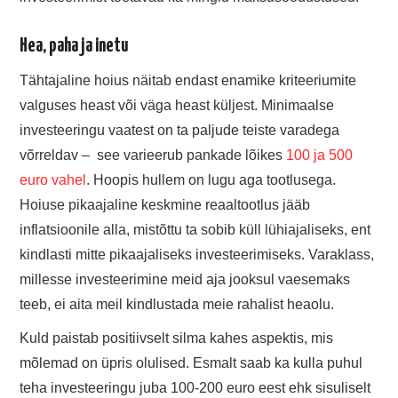
Hea, paha ja inetu
Tähtajaline hoius näitab endast enamike kriteeriumite
valguses heast või väga heast küljest. Minimaalse
investeeringu vaatest on ta paljude teiste varadega
võrreldav – see varieerub pankade lõikes
100 ja 500
euro vahel
. Hoopis hullem on lugu aga tootlusega.
Hoiuse pikaajaline keskmine reaaltootlus jääb
inflatsioonile alla, mistõttu ta sobib küll lühiajaliseks, ent
kindlasti mitte pikaajaliseks investeerimiseks. Varaklass,
millesse investeerimine meid aja jooksul vaesemaks
teeb, ei aita meil kindlustada meie rahalist heaolu.
Kuld paistab positiivselt silma kahes aspektis, mis
mõlemad on üpris olulised. Esmalt saab ka kulla puhul
teha investeeringu juba 100-200 euro eest ehk sisuliselt