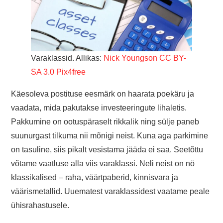
Varaklassid. Allikas:
Nick Youngson
CC BY-
SA 3.0
Pix4free
Käesoleva postituse eesmärk on haarata poekäru ja
vaadata, mida pakutakse investeeringute lihaletis.
Pakkumine on ootuspäraselt rikkalik ning sülje paneb
suunurgast tilkuma nii mõnigi neist. Kuna aga parkimine
on tasuline, siis pikalt vesistama jääda ei saa. Seetõttu
võtame vaatluse alla viis varaklassi. Neli neist on nö
klassikalised – raha, väärtpaberid, kinnisvara ja
väärismetallid. Uuematest varaklassidest vaatame peale
ühisrahastusele.