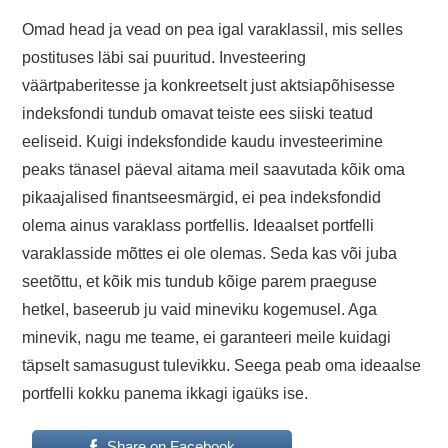
Omad head ja vead on pea igal varaklassil, mis selles
postituses läbi sai puuritud. Investeering
väärtpaberitesse ja konkreetselt just aktsiapõhisesse
indeksfondi tundub omavat teiste ees siiski teatud
eeliseid. Kuigi indeksfondide kaudu investeerimine
peaks tänasel päeval aitama meil saavutada kõik oma
pikaajalised finantseesmärgid, ei pea indeksfondid
olema ainus varaklass portfellis. Ideaalset portfelli
varaklasside mõttes ei ole olemas. Seda kas või juba
seetõttu, et kõik mis tundub kõige parem praeguse
hetkel, baseerub ju vaid mineviku kogemusel. Aga
minevik, nagu me teame, ei garanteeri meile kuidagi
täpselt samasugust tulevikku. Seega peab oma ideaalse
portfelli kokku panema ikkagi igaüks ise.
Share on Facebook