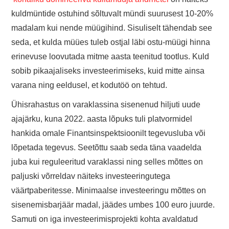
kuldmüntide ostuhind sõltuvalt mündi suurusest 10-20%
madalam kui nende müügihind. Sisuliselt tähendab see
seda, et kulda müües tuleb ostjal läbi ostu-müügi hinna
erinevuse loovutada mitme aasta teenitud tootlus. Kuld
sobib pikaajaliseks investeerimiseks, kuid mitte ainsa
varana ning eeldusel, et kodutöö on tehtud.
Ühisrahastus on varaklassina sisenenud hiljuti uude
ajajärku, kuna 2022. aasta lõpuks tuli platvormidel
hankida omale Finantsinspektsioonilt tegevusluba või
lõpetada tegevus. Seetõttu saab seda täna vaadelda
juba kui reguleeritud varaklassi ning selles mõttes on
paljuski võrreldav näiteks investeeringutega
väärtpaberitesse. Minimaalse investeeringu mõttes on
sisenemisbarjäär madal, jäädes umbes 100 euro juurde.
Samuti on iga investeerimisprojekti kohta avaldatud