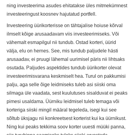
ning investeerima asudes ehitatakse üles mitmekümnest
investeeringust koosnev hajutatud portfell.
Investeering üürikorterisse on tähtajalise hoiuse kõrval
ilmselt kõige arusaadavam viis investeerimiseks. Või
vähemalt esmapilgul nii tundub. Ostad korteri, üürid
välja, elu on hernes. See, mis tundub paljudele hästi
arusaadav, ei pruugi lähemal uurimisel päris nii lihtsaks
osutada. Paljudes aspektides tundub üürikorter olevat
investeerimisvarana keskmiselt hea. Turul on pakkumisi
palju, aga selle õige leidmiseks tuleb asi siiski oma
silmaga üle vaadata, sest kuulutuses sisalduvat ei peaks
pimesi usaldama. Üürniku leidmisel tuleb temaga või
korteriga siiski mingil määral tegeleda, isegi kui see
sõltub üksjagu nii konkreetsest korterist kui ka üürnikust.
Ning kui peaks tekkima soov korter uuesti müüki panna,