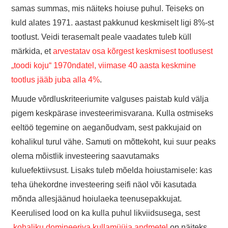
samas summas, mis näiteks hoiuse puhul. Teiseks on
kuld alates 1971. aastast pakkunud keskmiselt ligi 8%-st
tootlust. Veidi terasemalt peale vaadates tuleb küll
märkida, et
arvestatav osa kõrgest keskmisest tootlusest
„toodi koju“ 1970ndatel, viimase 40 aasta keskmine
tootlus jääb juba alla 4%
.
Muude võrdluskriteeriumite valguses paistab kuld välja
pigem keskpärase investeerimisvarana. Kulla ostmiseks
eeltöö tegemine on aeganõudvam, sest pakkujaid on
kohalikul turul vähe. Samuti on mõttekoht, kui suur peaks
olema mõistlik investeering saavutamaks
kuluefektiivsust. Lisaks tuleb mõelda hoiustamisele: kas
teha ühekordne investeering seifi näol või kasutada
mõnda allesjäänud hoiulaeka teenusepakkujat.
Keerulised lood on ka kulla puhul likviidsusega, sest
kohaliku domineeriva kullamüüja andmetel
on näiteks