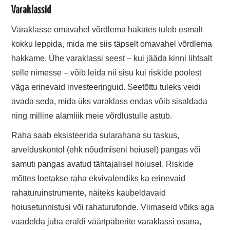
Varaklassid
Varaklasse omavahel võrdlema hakates tuleb esmalt
kokku leppida, mida me siis täpselt omavahel võrdlema
hakkame. Ühe varaklassi seest – kui jääda kinni lihtsalt
selle nimesse – võib leida nii sisu kui riskide poolest
väga erinevaid investeeringuid. Seetõttu tuleks veidi
avada seda, mida üks varaklass endas võib sisaldada
ning milline alamliik meie võrdlustulle astub.
Raha saab eksisteerida sularahana su taskus,
arvelduskontol (ehk nõudmiseni hoiusel) pangas või
samuti pangas avatud tähtajalisel hoiusel. Riskide
mõttes loetakse raha ekvivalendiks ka erinevaid
rahaturuinstrumente, näiteks kaubeldavaid
hoiusetunnistusi või rahaturufonde. Viimaseid võiks aga
vaadelda juba eraldi väärtpaberite varaklassi osana,