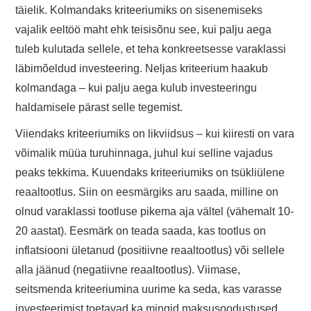
täielik. Kolmandaks kriteeriumiks on sisenemiseks
vajalik eeltöö maht ehk teisisõnu see, kui palju aega
tuleb kulutada sellele, et teha konkreetsesse varaklassi
läbimõeldud investeering. Neljas kriteerium haakub
kolmandaga – kui palju aega kulub investeeringu
haldamisele pärast selle tegemist.
Viiendaks kriteeriumiks on likviidsus – kui kiiresti on vara
võimalik müüa turuhinnaga, juhul kui selline vajadus
peaks tekkima. Kuuendaks kriteeriumiks on tsükliülene
reaaltootlus. Siin on eesmärgiks aru saada, milline on
olnud varaklassi tootluse pikema aja vältel (vähemalt 10-
20 aastat). Eesmärk on teada saada, kas tootlus on
inflatsiooni ületanud (positiivne reaaltootlus) või sellele
alla jäänud (negatiivne reaaltootlus). Viimase,
seitsmenda kriteeriumina uurime ka seda, kas varasse
investeerimist toetavad ka mingid maksusoodustused.