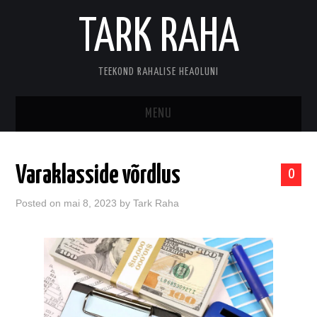
TARK RAHA
TEEKOND RAHALISE HEAOLUNI
MENU
MINUST
Varaklasside võrdlus
0
KONTAKT
Posted on
mai 8, 2023
by
Tark Raha