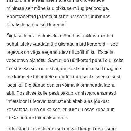
siis turuhinna saamiseks tuleks siiski arvestada
minimaalselt mõne kuu pikkuse müügiperioodiga.
Väärtpabereid ja tähtajalist hoiust saab turuhinnas
rahaks teha oluliselt kiiremini.
Õiglase hinna leidmiseks mõne huvipakkuva korteri
puhul tuleks vaadata üle üksjagu muid kortereid – see
tegevus on väga aeganõudev nii „põllul“ kui Excelis
veedetava aja tõttu. Samuti on üürikorteri puhul oluliseks
takistuseks sisenemisbarjäär, sest summaliselt räägime
me kümnete tuhandete eurode suurusest sissemaksust,
isegi kui ülejäänud osa on võimalik omandada laenu
abil. Positiivse külje pealt pakub kinnisvara enamasti
inflatsiooni ületavat tootlust ehk aitab ajas jõukust
kasvatada. Hea on ka see, et üüritulu osas kohaldub
16% suurune tulumaksumäär.
Indeksfondi investeerimisel on vast kõige keerulisem