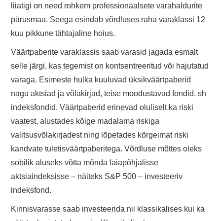
liiatigi on need rohkem professionaalsete varahaldurite
pärusmaa. Seega esindab võrdluses raha varaklassi 12
kuu pikkune tähtajaline hoius.
Väärtpaberite varaklassis saab varasid jagada esmalt
selle järgi, kas tegemist on kontsentreeritud või hajutatud
varaga. Esimeste hulka kuuluvad üksikväärtpaberid
nagu aktsiad ja võlakirjad, teise moodustavad fondid, sh
indeksfondid. Väärtpaberid erinevad oluliselt ka riski
vaatest, alustades kõige madalama riskiga
valitsusvõlakirjadest ning lõpetades kõrgeimat riski
kandvate tuletisväärtpaberitega. Võrdluse mõttes oleks
sobilik aluseks võtta mõnda laiapõhjalisse
aktsiaindeksisse – näiteks S&P 500 – investeeriv
indeksfond.
Kinnisvarasse saab investeerida nii klassikalises kui ka