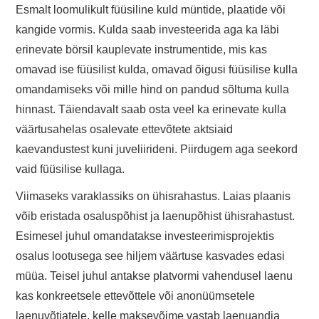
Esmalt loomulikult füüsiline kuld müntide, plaatide või
kangide vormis. Kulda saab investeerida aga ka läbi
erinevate börsil kauplevate instrumentide, mis kas
omavad ise füüsilist kulda, omavad õigusi füüsilise kulla
omandamiseks või mille hind on pandud sõltuma kulla
hinnast. Täiendavalt saab osta veel ka erinevate kulla
väärtusahelas osalevate ettevõtete aktsiaid
kaevandustest kuni juveliirideni. Piirdugem aga seekord
vaid füüsilise kullaga.
Viimaseks varaklassiks on ühisrahastus. Laias plaanis
võib eristada osaluspõhist ja laenupõhist ühisrahastust.
Esimesel juhul omandatakse investeerimisprojektis
osalus lootusega see hiljem väärtuse kasvades edasi
müüa. Teisel juhul antakse platvormi vahendusel laenu
kas konkreetsele ettevõttele või anonüümsetele
laenuvõtjatele, kelle maksevõime vastab laenuandja