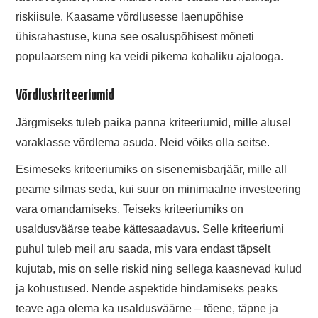
riskiisule. Kaasame võrdlusesse laenupõhise
ühisrahastuse, kuna see osaluspõhisest mõneti
populaarsem ning ka veidi pikema kohaliku ajalooga.
Võrdluskriteeriumid
Järgmiseks tuleb paika panna kriteeriumid, mille alusel
varaklasse võrdlema asuda. Neid võiks olla seitse.
Esimeseks kriteeriumiks on sisenemisbarjäär, mille all
peame silmas seda, kui suur on minimaalne investeering
vara omandamiseks. Teiseks kriteeriumiks on
usaldusväärse teabe kättesaadavus. Selle kriteeriumi
puhul tuleb meil aru saada, mis vara endast täpselt
kujutab, mis on selle riskid ning sellega kaasnevad kulud
ja kohustused. Nende aspektide hindamiseks peaks
teave aga olema ka usaldusväärne – tõene, täpne ja