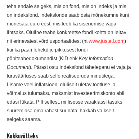
teha endale selgeks, mis on fond, mis on indeks ja mis
on indeksfond. Indeksfonde saab osta mõnekümne kuni
mõnesaja euro eest, mis teeb ka sisenemise väga
lihtsaks. Oluline teabe konkreetse fondi kohta on leitav
nii erinevatest võrdlusportaalidest (nt
www.justetf.com
)
kui ka paari lehekülje pikkusest fondi
põhiteabedokumendist (KID ehk
Key Information
Document
). Pärast ostu indeksfond tähelepanu ei vaja ja
turuväärtuses saab selle realiseeruda minutitega.
Lisame veel inflatsiooni oluliselt ületav tootluse ja
võimalus tulumaksu maksmist investeerimiskonto abil
edasi lükata. Pilt sellest, millisesse varaklassi tasuks
suurem osa oma rahast suunata, hakkab vaikselt
selgeks saama.
Kokkuvõtteks