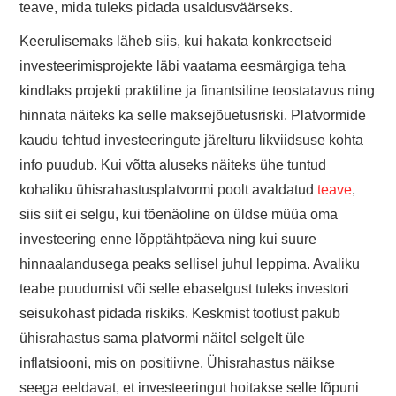
teave, mida tuleks pidada usaldusväärseks.
Keerulisemaks läheb siis, kui hakata konkreetseid
investeerimisprojekte läbi vaatama eesmärgiga teha
kindlaks projekti praktiline ja finantsiline teostatavus ning
hinnata näiteks ka selle maksejõuetusriski. Platvormide
kaudu tehtud investeeringute järelturu likviidsuse kohta
info puudub. Kui võtta aluseks näiteks ühe tuntud
kohaliku ühisrahastusplatvormi poolt avaldatud
teave
,
siis siit ei selgu, kui tõenäoline on üldse müüa oma
investeering enne lõpptähtpäeva ning kui suure
hinnaalandusega peaks sellisel juhul leppima. Avaliku
teabe puudumist või selle ebaselgust tuleks investori
seisukohast pidada riskiks. Keskmist tootlust pakub
ühisrahastus sama platvormi näitel selgelt üle
inflatsiooni, mis on positiivne. Ühisrahastus näikse
seega eeldavat, et investeeringut hoitakse selle lõpuni