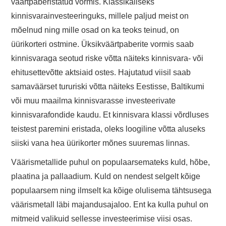
väärtpaberistatud vormis. Klassikaliseks
kinnisvarainvesteeringuks, millele paljud meist on
mõelnud ning mille osad on ka teoks teinud, on
üürikorteri ostmine. Üksikväärtpaberite vormis saab
kinnisvaraga seotud riske võtta näiteks kinnisvara- või
ehitusettevõtte aktsiaid ostes. Hajutatud viisil saab
samaväärset tururiski võtta näiteks Eestisse, Baltikumi
või muu maailma kinnisvarasse investeerivate
kinnisvarafondide kaudu. Et kinnisvara klassi võrdluses
teistest paremini eristada, oleks loogiline võtta aluseks
siiski vana hea üürikorter mõnes suuremas linnas.
Väärismetallide puhul on populaarsemateks kuld, hõbe,
plaatina ja pallaadium. Kuld on nendest selgelt kõige
populaarsem ning ilmselt ka kõige olulisema tähtsusega
väärismetall läbi majandusajaloo. Ent ka kulla puhul on
mitmeid valikuid sellesse investeerimise viisi osas.