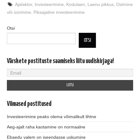
Ajafaktor
,
Investeerimine
,
Kodulaen
,
Laenu pikkus
,
Ostmine
või üürimine
,
Pikaajaline investeerimine
Otsi
OTSI
Värskete postituste saamiseks liitu uudiskirjaga!
Viimased postitused
Investeerimine peaks olema võimalikult lihtne
Aeg-ajalt raha kaotamine on normaalne
Ebaedu valem on iseendasse uskumine