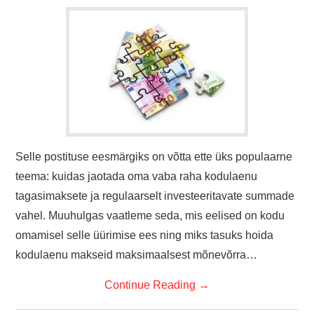
Selle postituse eesmärgiks on võtta ette üks populaarne
teema: kuidas jaotada oma vaba raha kodulaenu
tagasimaksete ja regulaarselt investeeritavate summade
vahel. Muuhulgas vaatleme seda, mis eelised on kodu
omamisel selle üürimise ees ning miks tasuks hoida
kodulaenu makseid maksimaalsest mõnevõrra…
Continue Reading
→