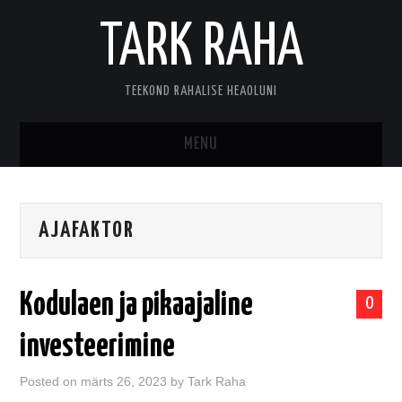
TARK RAHA
TEEKOND RAHALISE HEAOLUNI
MENU
MINUST
AJAFAKTOR
KONTAKT
Kodulaen ja pikaajaline
0
investeerimine
Posted on
märts 26, 2023
by
Tark Raha