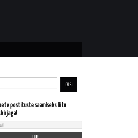
OTSI
kete postituste saamiseks liitu
skirjaga!