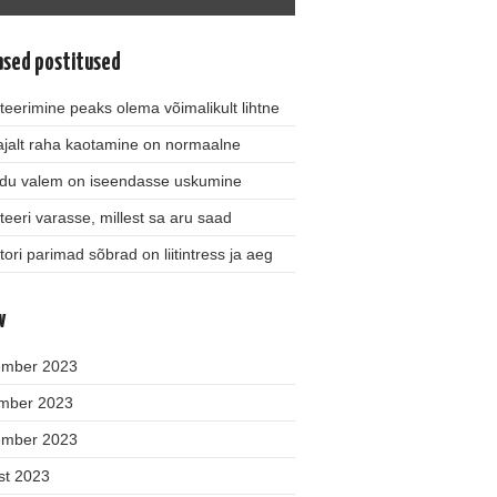
ased postitused
teerimine peaks olema võimalikult lihtne
jalt raha kaotamine on normaalne
du valem on iseendasse uskumine
teeri varasse, millest sa aru saad
tori parimad sõbrad on liitintress ja aeg
v
ember 2023
mber 2023
ember 2023
st 2023