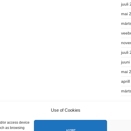
juuli
mai 
märt
veeb
nove
juuli
juuni
mai 
april
märt
Kate
Use of Cookies
Teek
nd/or access device
such as browsing