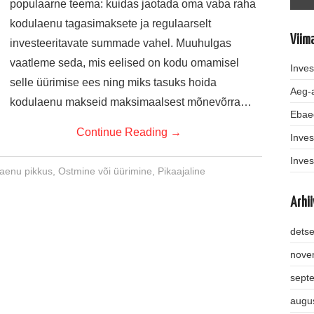
populaarne teema: kuidas jaotada oma vaba raha
kodulaenu tagasimaksete ja regulaarselt
Viim
investeeritavate summade vahel. Muuhulgas
vaatleme seda, mis eelised on kodu omamisel
Inves
selle üürimise ees ning miks tasuks hoida
Aeg-a
kodulaenu makseid maksimaalsest mõnevõrra…
Ebae
Continue Reading
→
Inves
Inves
aenu pikkus
,
Ostmine või üürimine
,
Pikaajaline
Arhii
dets
nove
sept
augu