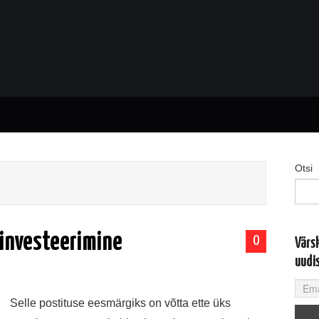
Otsi
 investeerimine
0
Värs
uudi
Selle postituse eesmärgiks on võtta ette üks