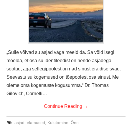
„Sulle võivad su asjad väga meeldida. Sa võid isegi
mõelda, et osa su identiteedist on nende asjadega
seotud, aga sellegipoolest on nad sinust eraldiseisvad.
Seevastu su kogemused on tõepoolest osa sinust. Me
oleme oma kogemuste kogusumma.“ Dr. Thomas
Gilovich, Cornelli…
Continue Reading
→
asjad
,
elamused
,
Kulutamine
,
Õnn