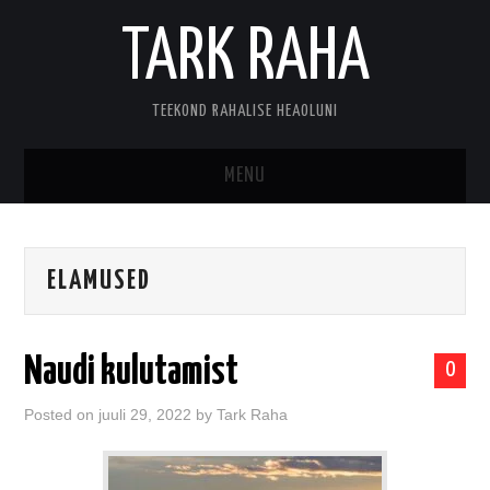
TARK RAHA
TEEKOND RAHALISE HEAOLUNI
MENU
MINUST
ELAMUSED
KONTAKT
Naudi kulutamist
0
Posted on
juuli 29, 2022
by
Tark Raha