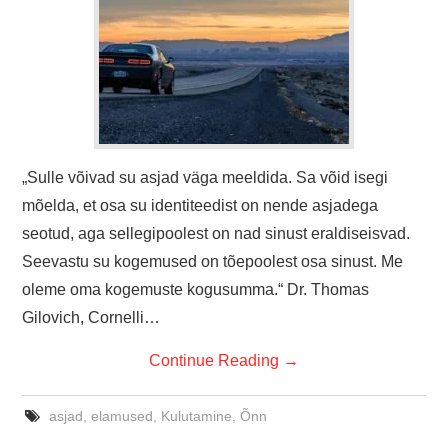
„Sulle võivad su asjad väga meeldida. Sa võid isegi
mõelda, et osa su identiteedist on nende asjadega
seotud, aga sellegipoolest on nad sinust eraldiseisvad.
Seevastu su kogemused on tõepoolest osa sinust. Me
oleme oma kogemuste kogusumma.“ Dr. Thomas
Gilovich, Cornelli…
Continue Reading
→
asjad
,
elamused
,
Kulutamine
,
Õnn