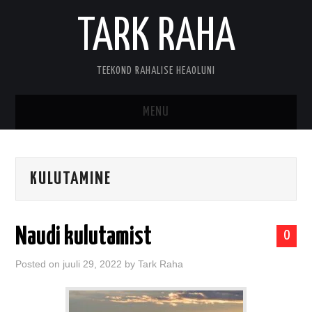
TARK RAHA
TEEKOND RAHALISE HEAOLUNI
MENU
MINUST
KULUTAMINE
KONTAKT
Naudi kulutamist
0
Posted on
juuli 29, 2022
by
Tark Raha