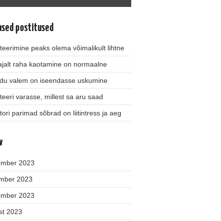
ased postitused
teerimine peaks olema võimalikult lihtne
jalt raha kaotamine on normaalne
du valem on iseendasse uskumine
teeri varasse, millest sa aru saad
tori parimad sõbrad on liitintress ja aeg
v
ember 2023
mber 2023
ember 2023
st 2023