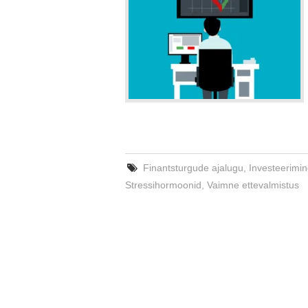
Finantsturgude ajalugu
,
Investeerimi
Stressihormoonid
,
Vaimne ettevalmistus