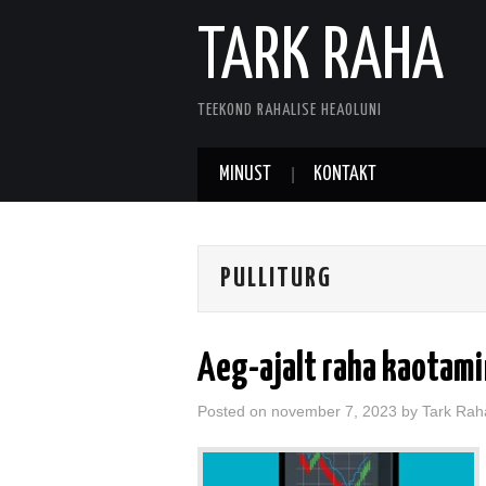
TARK RAHA
TEEKOND RAHALISE HEAOLUNI
MINUST
KONTAKT
PULLITURG
Aeg-ajalt raha kaotam
Posted on
november 7, 2023
by
Tark Rah