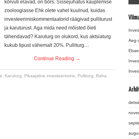
kõrvuti elavad, on börs. Sissejuhatus kauplemise
zooloogiasse Ehk olete vahel kuulnud, kuidas
Viim
investeerimiskommentaatorid räägivad pulliturust
ja karuturust. Aga mida need mõisted õieti
Inves
tähendavad? Karuturg on olukord, kus aktsiaturg
Aeg-a
kukub tipust vähemalt 20%. Pulliturg…
Ebae
Continue Reading
→
Inves
Inves
ne
,
Karuturg
,
Pikaajaline investeerimine
,
Pulliturg
,
Raha
,
Arhii
dets
nove
sept
augu