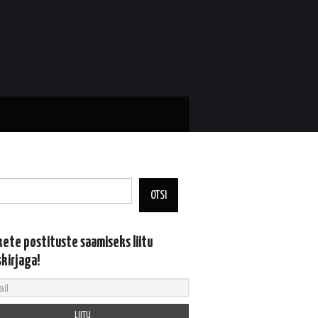
OTSI
kete postituste saamiseks liitu
skirjaga!