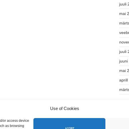
juuli
mai 
märt
veeb
nove
juuli
juuni
mai 
april
märt
Kate
Use of Cookies
Teek
nd/or access device
such as browsing