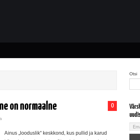
Otsi
ine on normaalne
0
Värs
uudi
a
Ainus „looduslik“ keskkond, kus pullid ja karud