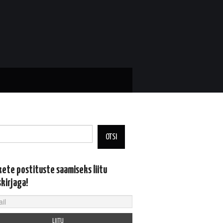
OTSI
kete postituste saamiseks liitu
skirjaga!