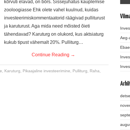
kõrvuti elavad, on börs. Sissejuhatus kauplemise
zooloogiasse Ehk olete vahel kuulnud, kuidas
Viim
investeerimiskommentaatorid räägivad pulliturust
ja karuturust. Aga mida need mõisted õieti
Inves
tähendavad? Karuturg on olukord, kus aktsiaturg
Aeg-a
kukub tipust vähemalt 20%. Pulliturg…
Ebae
Continue Reading
→
Inves
Inves
ne
,
Karuturg
,
Pikaajaline investeerimine
,
Pulliturg
,
Raha
,
Arhii
dets
nove
sept
augu