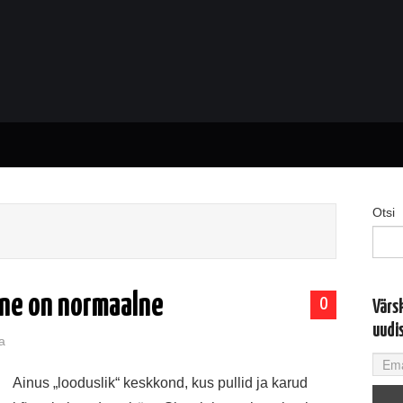
Otsi
ine on normaalne
0
Värs
uudi
a
Ainus „looduslik“ keskkond, kus pullid ja karud