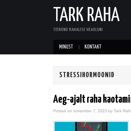
TARK RAHA
TEEKOND RAHALISE HEAOLUNI
MINUST
KONTAKT
STRESSIHORMOONID
Aeg-ajalt raha kaotam
Posted on
november 7, 2023
by
Tark Rah