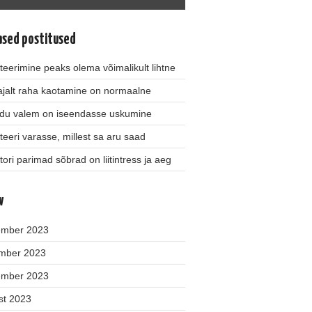
ased postitused
teerimine peaks olema võimalikult lihtne
jalt raha kaotamine on normaalne
du valem on iseendasse uskumine
teeri varasse, millest sa aru saad
tori parimad sõbrad on liitintress ja aeg
v
ember 2023
mber 2023
ember 2023
st 2023