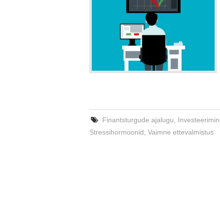
Finantsturgude ajalugu
,
Investeerimi
Stressihormoonid
,
Vaimne ettevalmistus