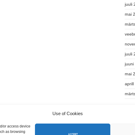
juuli
mai 
märt
veeb
nove
juuli
juuni
mai 
april
märt
Kate
Use of Cookies
Teek
nd/or access device
such as browsing